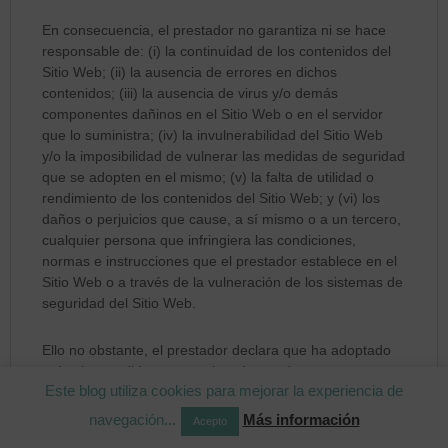
En consecuencia, el prestador no garantiza ni se hace
responsable de: (i) la continuidad de los contenidos del
Sitio Web; (ii) la ausencia de errores en dichos
contenidos; (iii) la ausencia de virus y/o demás
componentes dañinos en el Sitio Web o en el servidor
que lo suministra; (iv) la invulnerabilidad del Sitio Web
y/o la imposibilidad de vulnerar las medidas de seguridad
que se adopten en el mismo; (v) la falta de utilidad o
rendimiento de los contenidos del Sitio Web; y (vi) los
daños o perjuicios que cause, a sí mismo o a un tercero,
cualquier persona que infringiera las condiciones,
normas e instrucciones que el prestador establece en el
Sitio Web o a través de la vulneración de los sistemas de
seguridad del Sitio Web.
Ello no obstante, el prestador declara que ha adoptado
todas las medidas necesarias, dentro de sus
Este blog utiliza cookies para mejorar la experiencia de
posibilidades y del estado de la técnica, para garantizar
el funcionamiento del Sitio Web y reducir al mínimo los
navegación...
Más información
Acepto
errores del sistema, tanto desde el punto de vista técnico