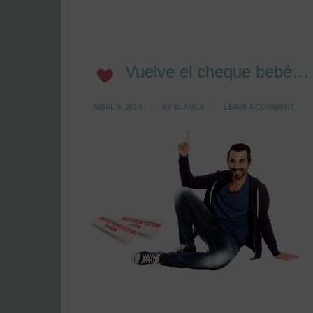
Vuelve el cheque bebé… 
ABRIL 9, 2014
BY
BLANCA
LEAVE A COMMENT