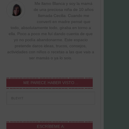
Me llamo Blanca y soy la mamá
de una preciosa niña de 10 años
llamada Cecilia. Cuando me
converti en madre pensé que
todo, absolutamente todo, giraba en torno a
ella. Poco a poco me fuí dando cuenta de que
yo no podía abandonarme. Este espacio
pretende daros ideas, trucos, consejos,
actividades con niños o recetas a las que vais a
ser mamás o ya lo sois.
ME PARECE HABER VISTO…
ESCRÍBEME A: