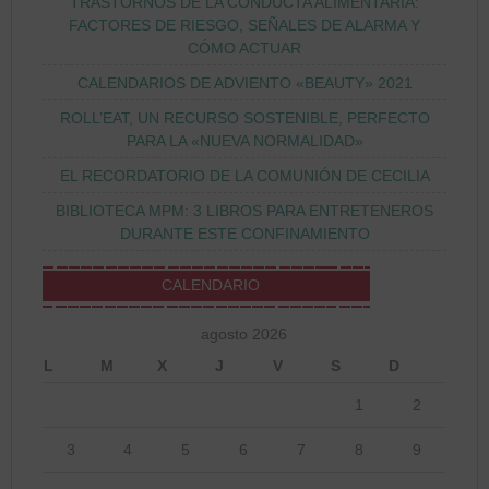
TRASTORNOS DE LA CONDUCTA ALIMENTARIA:
FACTORES DE RIESGO, SEÑALES DE ALARMA Y
CÓMO ACTUAR
CALENDARIOS DE ADVIENTO «BEAUTY» 2021
ROLL’EAT, UN RECURSO SOSTENIBLE, PERFECTO
PARA LA «NUEVA NORMALIDAD»
EL RECORDATORIO DE LA COMUNIÓN DE CECILIA
BIBLIOTECA MPM: 3 LIBROS PARA ENTRETENEROS
DURANTE ESTE CONFINAMIENTO
CALENDARIO
agosto 2026
L
M
X
J
V
S
D
1
2
3
4
5
6
7
8
9