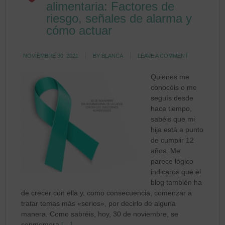
alimentaria: Factores de
riesgo, señales de alarma y
cómo actuar
NOVIEMBRE 30, 2021
BY
BLANCA
LEAVE A COMMENT
Quienes me
conocéis o me
seguís desde
hace tiempo,
sabéis que mi
hija está a punto
de cumplir 12
años. Me
parece lógico
indicaros que el
blog también ha
de crecer con ella y, como consecuencia, comenzar a
tratar temas más «serios», por decirlo de alguna
manera. Como sabréis, hoy, 30 de noviembre, se
conmemora
[…]