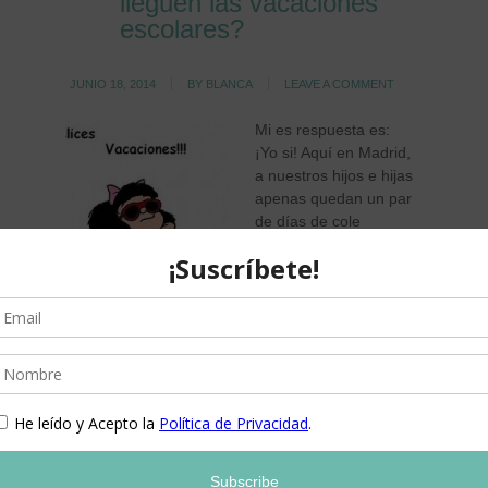
lleguen las vacaciones
escolares?
JUNIO 18, 2014
BY
BLANCA
LEAVE A COMMENT
Mi es respuesta es:
¡Yo si! Aquí en Madrid,
a nuestros hijos e hijas
apenas quedan un par
de días de cole
contando el de hoy,
puesto que mañana es
festivo. Yo lo estoy
deseando. Gran parte
de culpa tendrá, quizás, la libertad que me está
dando mi nueva condición de parada. Me da
tranquilidad
[…]