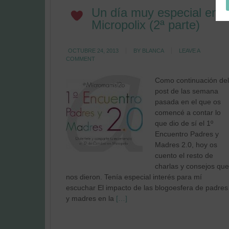
Un día muy especial en
Micropolix (2ª parte)
OCTUBRE 24, 2013
BY
BLANCA
LEAVE A
COMMENT
Como continuación del
post de las semana
pasada en el que os
comencé a contar lo
que dio de sí el 1º
Encuentro Padres y
Madres 2.0, hoy os
cuento el resto de
charlas y consejos que
nos dieron. Tenía especial interés para mí
escuchar El impacto de las blogoesfera de padres
y madres en la
[…]