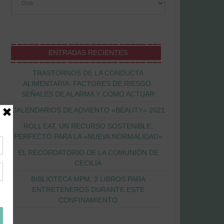
ENTRADAS RECIENTES
TRASTORNOS DE LA CONDUCTA
ALIMENTARIA: FACTORES DE RIESGO,
SEÑALES DE ALARMA Y CÓMO ACTUAR
CALENDARIOS DE ADVIENTO «BEAUTY» 2021
ROLL’EAT, UN RECURSO SOSTENIBLE,
PERFECTO PARA LA «NUEVA NORMALIDAD»
EL RECORDATORIO DE LA COMUNIÓN DE
CECILIA
BIBLIOTECA MPM: 3 LIBROS PARA
ENTRETENEROS DURANTE ESTE
CONFINAMIENTO