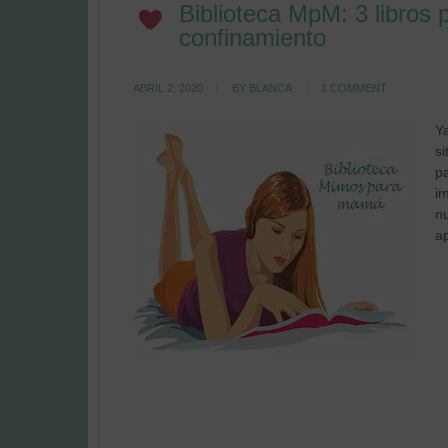
Biblioteca MpM: 3 libros 
confinamiento
ABRIL 2, 2020
BY
BLANCA
1 COMMENT
Ya
s
pa
i
nu
ap