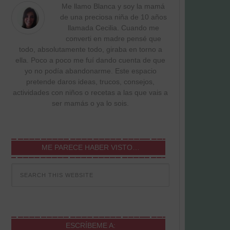
Me llamo Blanca y soy la mamá
de una preciosa niña de 10 años
llamada Cecilia. Cuando me
converti en madre pensé que
todo, absolutamente todo, giraba en torno a
ella. Poco a poco me fuí dando cuenta de que
yo no podía abandonarme. Este espacio
pretende daros ideas, trucos, consejos,
actividades con niños o recetas a las que vais a
ser mamás o ya lo sois.
ME PARECE HABER VISTO…
ESCRÍBEME A: