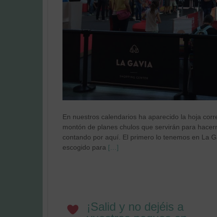
En nuestros calendarios ha aparecido la hoja corr
montón de planes chulos que servirán para hacernos
contando por aquí. El primero lo tenemos en La G
escogido para
[…]
¡Salid y no dejéis a