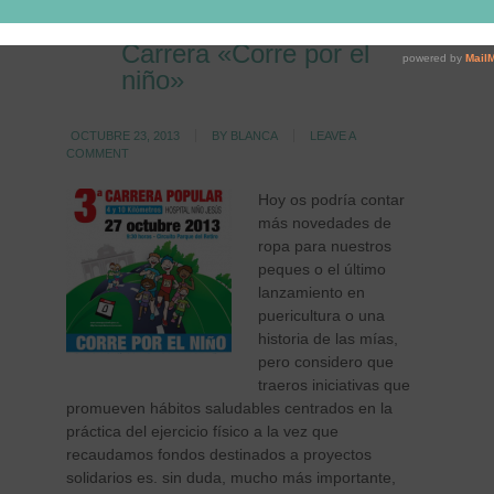
Tercera Edición de la
Carrera «Corre por el
niño»
OCTUBRE 23, 2013
BY
BLANCA
LEAVE A
COMMENT
Hoy os podría contar
más novedades de
ropa para nuestros
peques o el último
lanzamiento en
puericultura o una
historia de las mías,
pero considero que
traeros iniciativas que
promueven hábitos saludables centrados en la
práctica del ejercicio físico a la vez que
recaudamos fondos destinados a proyectos
solidarios es. sin duda, mucho más importante,