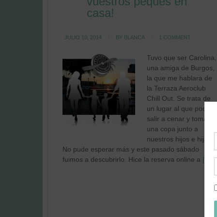
vuestros peques en
casa!
JULIO 10, 2014
BY
BLANCA
1 COMMENT
Tuvo que ser Carolina,
una amiga de Burgos,
la que me hablara de
la Terraza Aeroclub
Chill Out. Se trata de
un lugar al que poder
salir a cenar y tomar
una copa junto a
nuestros hijos e hijas.
No pude esperar más y este pasado sábado
fuimos a descubrirlo. Hice la reserva online a
[…]