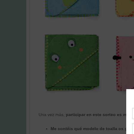
Una vez más,
participar en este sorteo es muy 
Me contéis qué modelo de toalla os gus