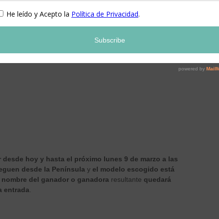
Nikidom
y de
Mimos para mamá
en
Facebook
si no lo sois
otones:
r desde hoy y hasta el próximo lunes 9 de marzo a las
leguen desde la Península
y
el modelo escogido está
l nombre del ganador o ganadora
resultante
quedará
a entrada
.