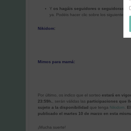
Y
os hagáis seguidores o seguidoras de
ya. Podéis hacer clic sobre los siguientes b
Nikidom
:
Mimos para mamá
:
Por último, os indico que el sorteo
estará en vigo
23:59h.
, serán válidas las
participaciones que l
sujeto a la disponibilidad
que tenga
Nikidom
.
E
publicado el martes 10 de marzo en esta mism
¡Mucha suerte!