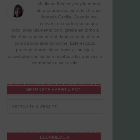
Me llamo Blanca y soy la mamá
de una preciosa niña de 10 años
llamada Cecilia. Cuando me
converti en madre pensé que
todo, absolutamente todo, giraba en torno a
ella. Poco a poco me fuí dando cuenta de que
yo no podía abandonarme. Este espacio
pretende daros ideas, trucos, consejos,
actividades con niños o recetas a las que vais a
ser mamás o ya lo sois.
ME PARECE HABER VISTO…
ESCRÍBEME A: