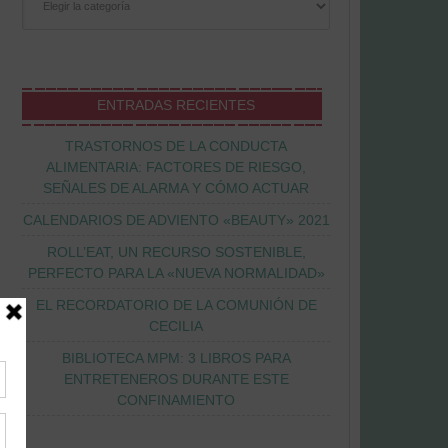
ENTRADAS RECIENTES
TRASTORNOS DE LA CONDUCTA
ALIMENTARIA: FACTORES DE RIESGO,
SEÑALES DE ALARMA Y CÓMO ACTUAR
CALENDARIOS DE ADVIENTO «BEAUTY» 2021
ROLL’EAT, UN RECURSO SOSTENIBLE,
PERFECTO PARA LA «NUEVA NORMALIDAD»
EL RECORDATORIO DE LA COMUNIÓN DE
CECILIA
BIBLIOTECA MPM: 3 LIBROS PARA
ENTRETENEROS DURANTE ESTE
CONFINAMIENTO