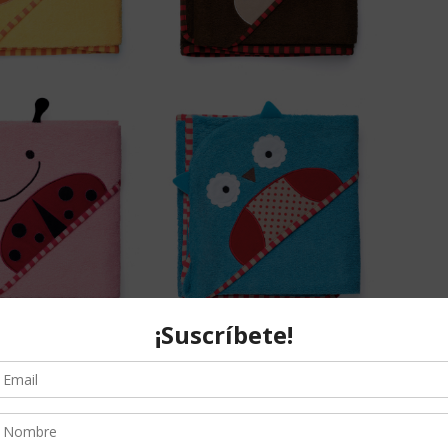
sencillo
. Lo único que os pido es que:
ta más.