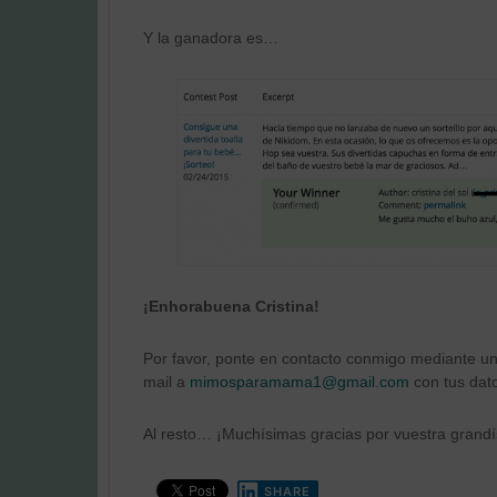
Y la ganadora es…
¡Enhorabuena Cristina!
Por favor, ponte en contacto conmigo mediante u
mail a
mimosparamama1@gmail.com
con tus dato
Al resto… ¡Muchísimas gracias por vuestra grandís
SHARE