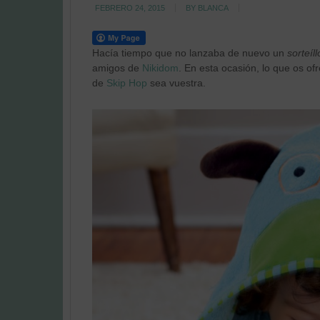
FEBRERO 24, 2015
BY
BLANCA
Hacía tiempo que no lanzaba de nuevo un
sorteíll
amigos de
Nikidom
. En esta ocasión, lo que os o
de
Skip Hop
sea vuestra.