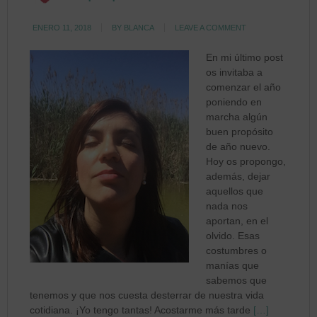
ENERO 11, 2018
BY
BLANCA
LEAVE A COMMENT
En mi último post
os invitaba a
comenzar el año
poniendo en
marcha algún
buen propósito
de año nuevo.
Hoy os propongo,
además, dejar
aquellos que
nada nos
aportan, en el
olvido. Esas
costumbres o
manías que
sabemos que
tenemos y que nos cuesta desterrar de nuestra vida
cotidiana. ¡Yo tengo tantas! Acostarme más tarde
[…]