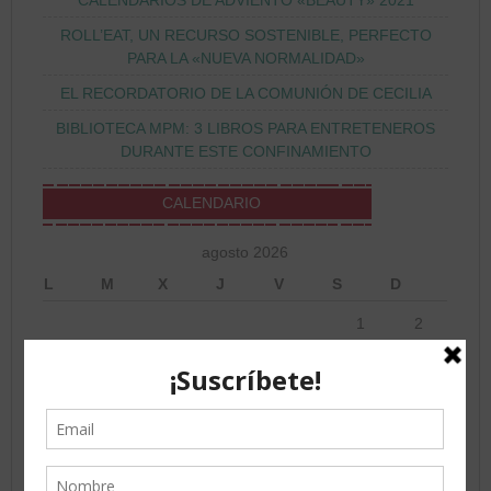
CALENDARIOS DE ADVIENTO «BEAUTY» 2021
ROLL’EAT, UN RECURSO SOSTENIBLE, PERFECTO
PARA LA «NUEVA NORMALIDAD»
EL RECORDATORIO DE LA COMUNIÓN DE CECILIA
BIBLIOTECA MPM: 3 LIBROS PARA ENTRETENEROS
DURANTE ESTE CONFINAMIENTO
CALENDARIO
agosto 2026
L
M
X
J
V
S
D
1
2
3
4
5
6
7
8
9
10
11
12
13
14
15
16
17
18
19
20
21
22
23