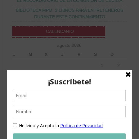
EL RECORDATORIO DE LA COMUNIÓN DE CECILIA
BIBLIOTECA MPM: 3 LIBROS PARA ENTRETENEROS
DURANTE ESTE CONFINAMIENTO
CALENDARIO
agosto 2026
L
M
X
J
V
S
D
1
2
3
4
5
6
7
8
9
10
11
12
13
14
15
16
17
18
19
20
21
22
23
24
25
26
27
28
29
30
31