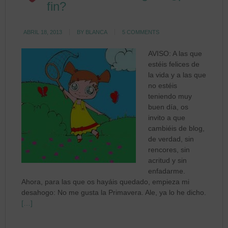
fin?
ABRIL 18, 2013
BY
BLANCA
5 COMMENTS
AVISO: A las que
estéis felices de
la vida y a las que
no estéis
teniendo muy
buen día, os
invito a que
cambiéis de blog,
de verdad, sin
rencores, sin
acritud y sin
enfadarme.
Ahora, para las que os hayáis quedado, empieza mi
desahogo: No me gusta la Primavera. Ale, ya lo he dicho.
[…]