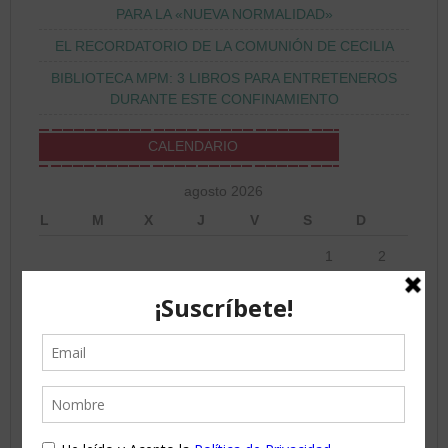
PARA LA «NUEVA NORMALIDAD»
EL RECORDATORIO DE LA COMUNIÓN DE CECILIA
BIBLIOTECA MPM: 3 LIBROS PARA ENTRETENEROS
DURANTE ESTE CONFINAMIENTO
CALENDARIO
agosto 2026
L
M
X
J
V
S
D
1
2
3
4
5
6
7
8
9
10
11
12
13
14
15
16
17
18
19
20
21
22
23
24
25
26
27
28
29
30