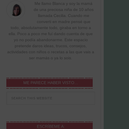
Me llamo Blanca y soy la mamá
de una preciosa niña de 10 años
llamada Cecilia. Cuando me
converti en madre pensé que
todo, absolutamente todo, giraba en torno a
ella. Poco a poco me fuí dando cuenta de que
yo no podía abandonarme. Este espacio
pretende daros ideas, trucos, consejos,
actividades con niños o recetas a las que vais a
ser mamás o ya lo sois.
ME PARECE HABER VISTO…
ESCRÍBEME A: