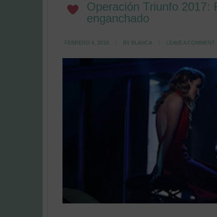
Operación Triunfo 2017:
enganchado
FEBRERO 6, 2018
BY
BLANCA
LEAVE A COMMENT