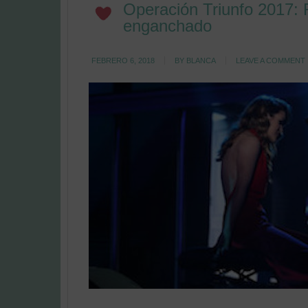
Operación Triunfo 2017:
enganchado
FEBRERO 6, 2018
BY
BLANCA
LEAVE A COMMENT