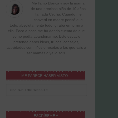
Me llamo Blanca y soy la mamá
de una preciosa niña de 10 años
llamada Cecilia. Cuando me
converti en madre pensé que
todo, absolutamente todo, giraba en torno a
ella. Poco a poco me fuí dando cuenta de que
yo no podía abandonarme. Este espacio
pretende daros ideas, trucos, consejos,
actividades con niños o recetas a las que vais a
ser mamás o ya lo sois.
ME PARECE HABER VISTO…
ESCRÍBEME A: