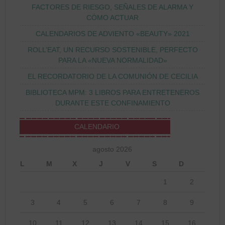
FACTORES DE RIESGO, SEÑALES DE ALARMA Y
CÓMO ACTUAR
CALENDARIOS DE ADVIENTO «BEAUTY» 2021
ROLL’EAT, UN RECURSO SOSTENIBLE, PERFECTO
PARA LA «NUEVA NORMALIDAD»
EL RECORDATORIO DE LA COMUNIÓN DE CECILIA
BIBLIOTECA MPM: 3 LIBROS PARA ENTRETENEROS
DURANTE ESTE CONFINAMIENTO
CALENDARIO
agosto 2026
L
M
X
J
V
S
D
1
2
3
4
5
6
7
8
9
10
11
12
13
14
15
16