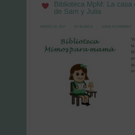
Biblioteca MpM: La casa
de Sam y Julia
MARZO 10, 2017
BY
BLANCA
LEAVE A COMMENT
Y
la
M
e
qu
e