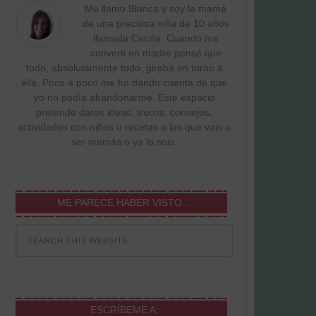
Me llamo Blanca y soy la mamá
de una preciosa niña de 10 años
llamada Cecilia. Cuando me
converti en madre pensé que
todo, absolutamente todo, giraba en torno a
ella. Poco a poco me fuí dando cuenta de que
yo no podía abandonarme. Este espacio
pretende daros ideas, trucos, consejos,
actividades con niños o recetas a las que vais a
ser mamás o ya lo sois.
ME PARECE HABER VISTO…
ESCRÍBEME A: