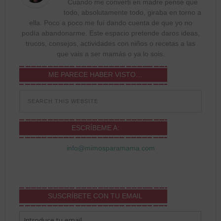
Cuando me converti en madre pensé que
todo, absolutamente todo, giraba en torno a
ella. Poco a poco me fuí dando cuenta de que yo no
podía abandonarme. Este espacio pretende daros ideas,
trucos, consejos, actividades con niños o recetas a las
que vais a ser mamás o ya lo sois.
ME PARECE HABER VISTO…
ESCRÍBEME A:
info@mimosparamama.com
SUSCRÍBETE CON TU EMAIL