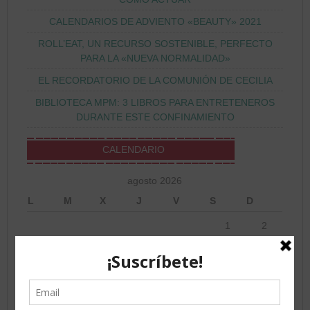
CALENDARIOS DE ADVIENTO «BEAUTY» 2021
ROLL’EAT, UN RECURSO SOSTENIBLE, PERFECTO
PARA LA «NUEVA NORMALIDAD»
EL RECORDATORIO DE LA COMUNIÓN DE CECILIA
BIBLIOTECA MPM: 3 LIBROS PARA ENTRETENEROS
DURANTE ESTE CONFINAMIENTO
CALENDARIO
agosto 2026
L
M
X
J
V
S
D
1
2
3
4
5
6
7
8
9
10
11
12
13
14
15
16