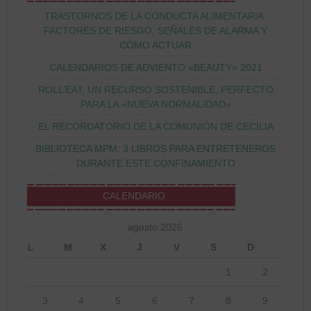
TRASTORNOS DE LA CONDUCTA ALIMENTARIA:
FACTORES DE RIESGO, SEÑALES DE ALARMA Y
CÓMO ACTUAR
CALENDARIOS DE ADVIENTO «BEAUTY» 2021
ROLL’EAT, UN RECURSO SOSTENIBLE, PERFECTO
PARA LA «NUEVA NORMALIDAD»
EL RECORDATORIO DE LA COMUNIÓN DE CECILIA
BIBLIOTECA MPM: 3 LIBROS PARA ENTRETENEROS
DURANTE ESTE CONFINAMIENTO
CALENDARIO
agosto 2026
L
M
X
J
V
S
D
1
2
3
4
5
6
7
8
9