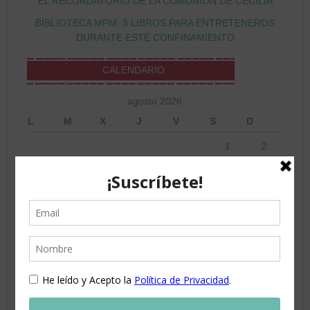
EL RECORDATORIO DE LA COMUNIÓN DE CECILIA
BIBLIOTECA MPM: 3 LIBROS PARA ENTRETENEROS
DURANTE ESTE CONFINAMIENTO
CALENDARIO
agosto 2026
L
M
X
J
V
S
D
1
2
3
4
5
6
7
8
9
10
11
12
13
14
15
16
17
18
19
20
21
22
23
24
25
26
27
28
29
30
31