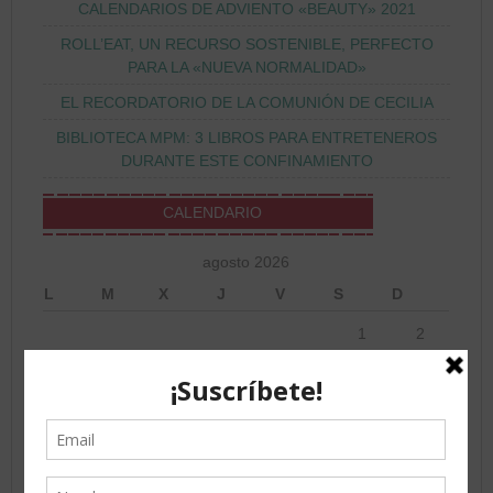
CALENDARIOS DE ADVIENTO «BEAUTY» 2021
ROLL’EAT, UN RECURSO SOSTENIBLE, PERFECTO
PARA LA «NUEVA NORMALIDAD»
EL RECORDATORIO DE LA COMUNIÓN DE CECILIA
BIBLIOTECA MPM: 3 LIBROS PARA ENTRETENEROS
DURANTE ESTE CONFINAMIENTO
CALENDARIO
agosto 2026
L
M
X
J
V
S
D
1
2
3
4
5
6
7
8
9
10
11
12
13
14
15
16
17
18
19
20
21
22
23