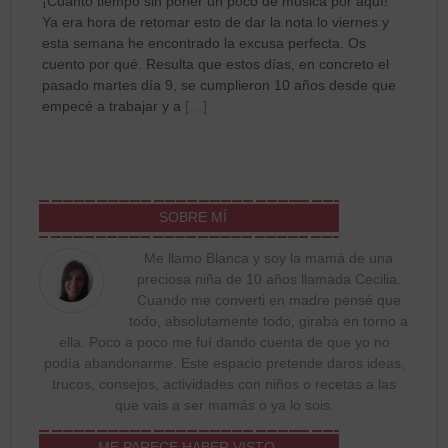
¡Cuánto tiempo sin poner un poco de música por aquí!
Ya era hora de retomar esto de dar la nota lo viernes y
esta semana he encontrado la excusa perfecta. Os
cuento por qué. Resulta que estos días, en concreto el
pasado martes día 9, se cumplieron 10 años desde que
empecé a trabajar y a
[…]
SOBRE MÍ
Me llamo Blanca y soy la mamá de una
preciosa niña de 10 años llamada Cecilia.
Cuando me converti en madre pensé que
todo, absolutamente todo, giraba en torno a
ella. Poco a poco me fuí dando cuenta de que yo no
podía abandonarme. Este espacio pretende daros ideas,
trucos, consejos, actividades con niños o recetas a las
que vais a ser mamás o ya lo sois.
ME PARECE HABER VISTO…