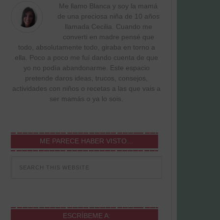
Me llamo Blanca y soy la mamá
de una preciosa niña de 10 años
llamada Cecilia. Cuando me
converti en madre pensé que
todo, absolutamente todo, giraba en torno a
ella. Poco a poco me fuí dando cuenta de que
yo no podía abandonarme. Este espacio
pretende daros ideas, trucos, consejos,
actividades con niños o recetas a las que vais a
ser mamás o ya lo sois.
ME PARECE HABER VISTO…
ESCRÍBEME A: