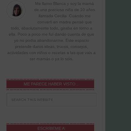
Me llamo Blanca y soy la mamá
de una preciosa niña de 10 años
llamada Cecilia. Cuando me
converti en madre pensé que
todo, absolutamente todo, giraba en torno a
ella. Poco a poco me fuí dando cuenta de que
yo no podía abandonarme. Este espacio
pretende daros ideas, trucos, consejos,
actividades con niños o recetas a las que vais a
ser mamás o ya lo sois.
ME PARECE HABER VISTO…
ESCRÍBEME A: