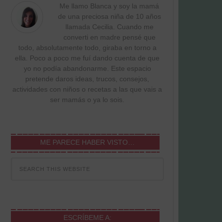
Me llamo Blanca y soy la mamá
de una preciosa niña de 10 años
llamada Cecilia. Cuando me
converti en madre pensé que
todo, absolutamente todo, giraba en torno a
ella. Poco a poco me fuí dando cuenta de que
yo no podía abandonarme. Este espacio
pretende daros ideas, trucos, consejos,
actividades con niños o recetas a las que vais a
ser mamás o ya lo sois.
ME PARECE HABER VISTO…
ESCRÍBEME A: