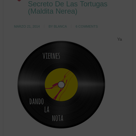
Secreto De Las Tortugas
(Maldita Nerea)
MARZO 21, 2014
BY
BLANCA
6 COMMENTS
Ya