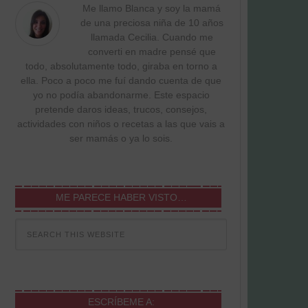
Me llamo Blanca y soy la mamá
de una preciosa niña de 10 años
llamada Cecilia. Cuando me
converti en madre pensé que
todo, absolutamente todo, giraba en torno a
ella. Poco a poco me fuí dando cuenta de que
yo no podía abandonarme. Este espacio
pretende daros ideas, trucos, consejos,
actividades con niños o recetas a las que vais a
ser mamás o ya lo sois.
ME PARECE HABER VISTO…
ESCRÍBEME A: