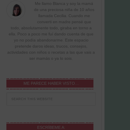
Me llamo Blanca y soy la mamá
de una preciosa niña de 10 años
llamada Cecilia. Cuando me
converti en madre pensé que
todo, absolutamente todo, giraba en torno a
ella. Poco a poco me fuí dando cuenta de que
yo no podía abandonarme. Este espacio
pretende daros ideas, trucos, consejos,
actividades con niños o recetas a las que vais a
ser mamás o ya lo sois.
ME PARECE HABER VISTO…
ESCRÍBEME A: