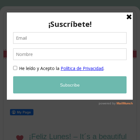
¡Feliz Lunes! – It´s a beautiful