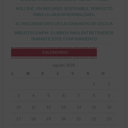
ROLL’EAT, UN RECURSO SOSTENIBLE, PERFECTO
PARA LA «NUEVA NORMALIDAD»
EL RECORDATORIO DE LA COMUNIÓN DE CECILIA
BIBLIOTECA MPM: 3 LIBROS PARA ENTRETENEROS
DURANTE ESTE CONFINAMIENTO
CALENDARIO
agosto 2026
L
M
X
J
V
S
D
1
2
3
4
5
6
7
8
9
10
11
12
13
14
15
16
17
18
19
20
21
22
23