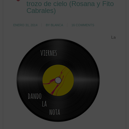
trozo de cielo (Rosana y Fito
Cabrales)
ENERO 31, 2014
BY
BLANCA
16 COMMENTS
La