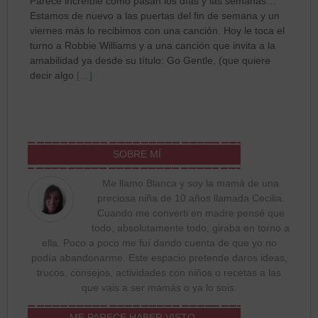
Parece increíble cómo pasan los días y las semanas…
Estamos de nuevo a las puertas del fin de semana y un
viernes más lo recibimos con una canción. Hoy le toca el
turno a Robbie Williams y a una canción que invita a la
amabilidad ya desde su título: Go Gentle, (que quiere
decir algo
[…]
SOBRE MÍ
Me llamo Blanca y soy la mamá de una
preciosa niña de 10 años llamada Cecilia.
Cuando me converti en madre pensé que
todo, absolutamente todo, giraba en torno a
ella. Poco a poco me fuí dando cuenta de que yo no
podía abandonarme. Este espacio pretende daros ideas,
trucos, consejos, actividades con niños o recetas a las
que vais a ser mamás o ya lo sois.
ME PARECE HABER VISTO…