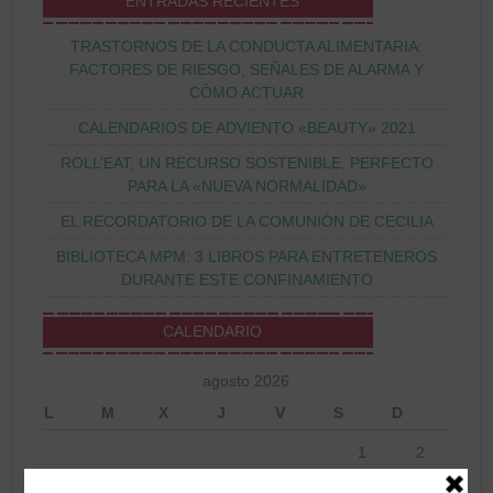
ENTRADAS RECIENTES
TRASTORNOS DE LA CONDUCTA ALIMENTARIA:
FACTORES DE RIESGO, SEÑALES DE ALARMA Y
CÓMO ACTUAR
CALENDARIOS DE ADVIENTO «BEAUTY» 2021
ROLL’EAT, UN RECURSO SOSTENIBLE, PERFECTO
PARA LA «NUEVA NORMALIDAD»
EL RECORDATORIO DE LA COMUNIÓN DE CECILIA
BIBLIOTECA MPM: 3 LIBROS PARA ENTRETENEROS
DURANTE ESTE CONFINAMIENTO
CALENDARIO
agosto 2026
L
M
X
J
V
S
D
1
2