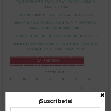
FACTORES DE RIESGO, SEÑALES DE ALARMA Y
CÓMO ACTUAR
CALENDARIOS DE ADVIENTO «BEAUTY» 2021
ROLL’EAT, UN RECURSO SOSTENIBLE, PERFECTO
PARA LA «NUEVA NORMALIDAD»
EL RECORDATORIO DE LA COMUNIÓN DE CECILIA
BIBLIOTECA MPM: 3 LIBROS PARA ENTRETENEROS
DURANTE ESTE CONFINAMIENTO
CALENDARIO
agosto 2026
L
M
X
J
V
S
D
1
2
3
4
5
6
7
8
9
10
11
12
13
14
15
16