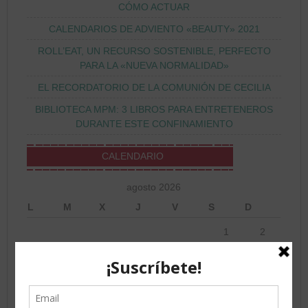
CÓMO ACTUAR
CALENDARIOS DE ADVIENTO «BEAUTY» 2021
ROLL’EAT, UN RECURSO SOSTENIBLE, PERFECTO
PARA LA «NUEVA NORMALIDAD»
EL RECORDATORIO DE LA COMUNIÓN DE CECILIA
BIBLIOTECA MPM: 3 LIBROS PARA ENTRETENEROS
DURANTE ESTE CONFINAMIENTO
CALENDARIO
agosto 2026
L
M
X
J
V
S
D
1
2
3
4
5
6
7
8
9
10
11
12
13
14
15
16