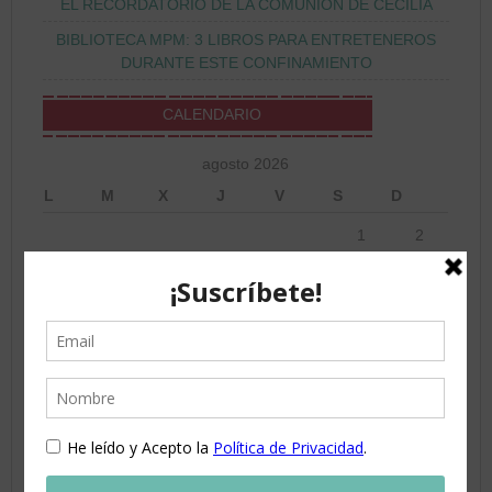
EL RECORDATORIO DE LA COMUNIÓN DE CECILIA
BIBLIOTECA MPM: 3 LIBROS PARA ENTRETENEROS
DURANTE ESTE CONFINAMIENTO
CALENDARIO
agosto 2026
L
M
X
J
V
S
D
1
2
3
4
5
6
7
8
9
10
11
12
13
14
15
16
17
18
19
20
21
22
23
24
25
26
27
28
29
30
31