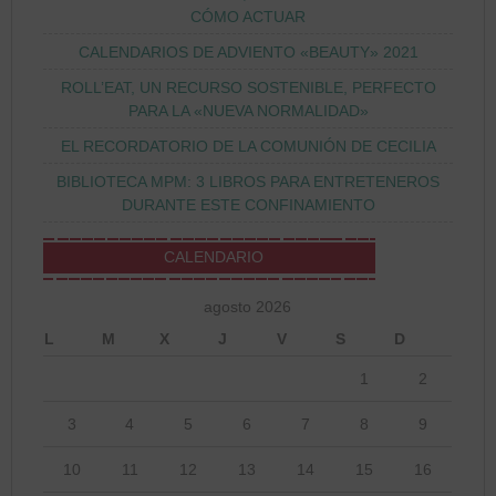
CÓMO ACTUAR
CALENDARIOS DE ADVIENTO «BEAUTY» 2021
ROLL’EAT, UN RECURSO SOSTENIBLE, PERFECTO
PARA LA «NUEVA NORMALIDAD»
EL RECORDATORIO DE LA COMUNIÓN DE CECILIA
BIBLIOTECA MPM: 3 LIBROS PARA ENTRETENEROS
DURANTE ESTE CONFINAMIENTO
CALENDARIO
agosto 2026
L
M
X
J
V
S
D
1
2
3
4
5
6
7
8
9
10
11
12
13
14
15
16