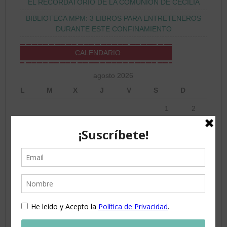
EL RECORDATORIO DE LA COMUNIÓN DE CECILIA
BIBLIOTECA MPM: 3 LIBROS PARA ENTRETENEROS
DURANTE ESTE CONFINAMIENTO
CALENDARIO
agosto 2026
L
M
X
J
V
S
D
1
2
3
4
5
6
7
8
9
10
11
12
13
14
15
16
17
18
19
20
21
22
23
24
25
26
27
28
29
30
31