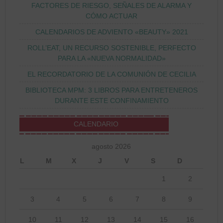
FACTORES DE RIESGO, SEÑALES DE ALARMA Y
CÓMO ACTUAR
CALENDARIOS DE ADVIENTO «BEAUTY» 2021
ROLL’EAT, UN RECURSO SOSTENIBLE, PERFECTO
PARA LA «NUEVA NORMALIDAD»
EL RECORDATORIO DE LA COMUNIÓN DE CECILIA
BIBLIOTECA MPM: 3 LIBROS PARA ENTRETENEROS
DURANTE ESTE CONFINAMIENTO
CALENDARIO
agosto 2026
L
M
X
J
V
S
D
1
2
3
4
5
6
7
8
9
10
11
12
13
14
15
16