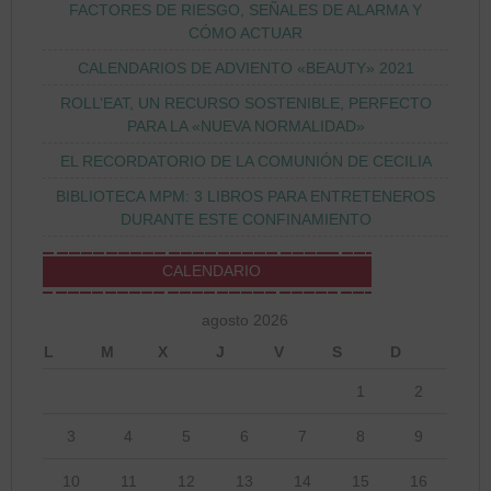
FACTORES DE RIESGO, SEÑALES DE ALARMA Y
CÓMO ACTUAR
CALENDARIOS DE ADVIENTO «BEAUTY» 2021
ROLL’EAT, UN RECURSO SOSTENIBLE, PERFECTO
PARA LA «NUEVA NORMALIDAD»
EL RECORDATORIO DE LA COMUNIÓN DE CECILIA
BIBLIOTECA MPM: 3 LIBROS PARA ENTRETENEROS
DURANTE ESTE CONFINAMIENTO
CALENDARIO
agosto 2026
L
M
X
J
V
S
D
1
2
3
4
5
6
7
8
9
10
11
12
13
14
15
16