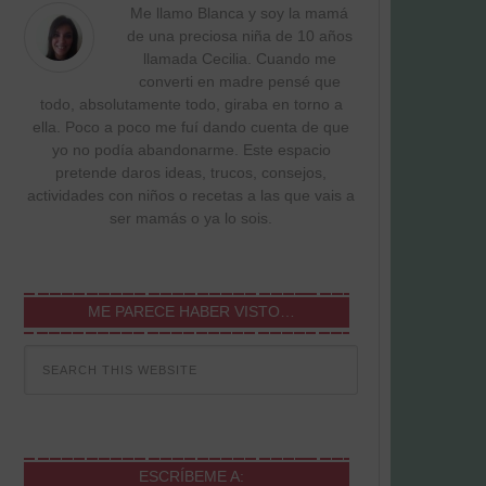
Me llamo Blanca y soy la mamá
de una preciosa niña de 10 años
llamada Cecilia. Cuando me
converti en madre pensé que
todo, absolutamente todo, giraba en torno a
ella. Poco a poco me fuí dando cuenta de que
yo no podía abandonarme. Este espacio
pretende daros ideas, trucos, consejos,
actividades con niños o recetas a las que vais a
ser mamás o ya lo sois.
ME PARECE HABER VISTO…
ESCRÍBEME A: