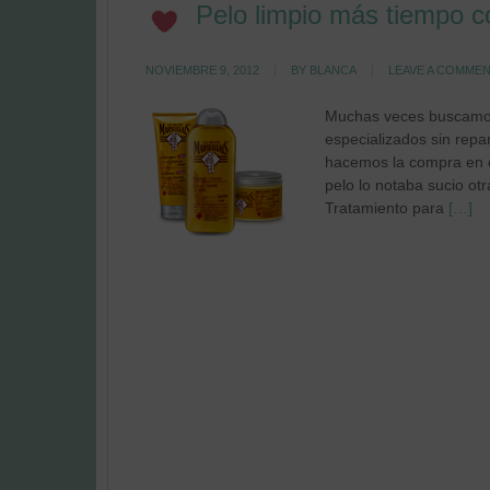
Pelo limpio más tiempo co
NOVIEMBRE 9, 2012
BY
BLANCA
LEAVE A COMME
Muchas veces buscamos 
especializados sin repa
hacemos la compra en e
pelo lo notaba sucio ot
Tratamiento para
[…]