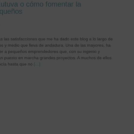
Kutuva o cómo fomentar la
equeños
T
 las satisfacciones que me ha dado este blog a lo largo de
os y medio que lleva de andadura. Una de las mayores, ha
er a pequeños emprendedores que, con su ingenio y
 puesto en marcha grandes proyectos. A muchos de ellos
ocía hasta que no
[…]