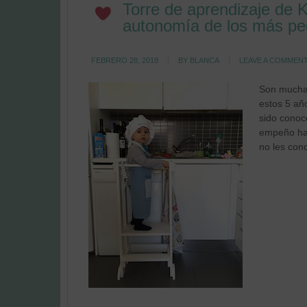
Torre de aprendizaje de 
autonomía de los más p
FEBRERO 28, 2018
BY
BLANCA
LEAVE A COMMEN
Son muchas
estos 5 añ
sido conoc
empeño han
no les con