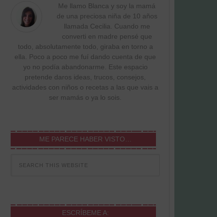
Me llamo Blanca y soy la mamá
de una preciosa niña de 10 años
llamada Cecilia. Cuando me
converti en madre pensé que
todo, absolutamente todo, giraba en torno a
ella. Poco a poco me fuí dando cuenta de que
yo no podía abandonarme. Este espacio
pretende daros ideas, trucos, consejos,
actividades con niños o recetas a las que vais a
ser mamás o ya lo sois.
ME PARECE HABER VISTO…
ESCRÍBEME A: