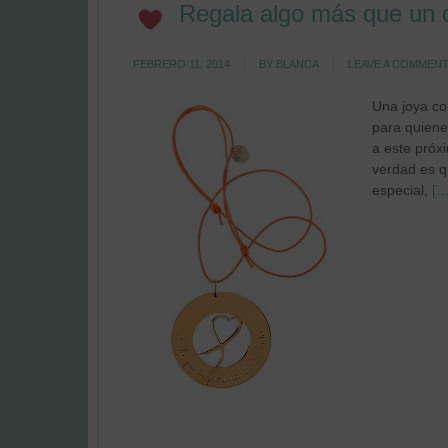
Regala algo más que un 
FEBRERO 11, 2014
BY
BLANCA
LEAVE A COMMEN
Una joya co
para quiene
a este próx
verdad es q
especial,
[…