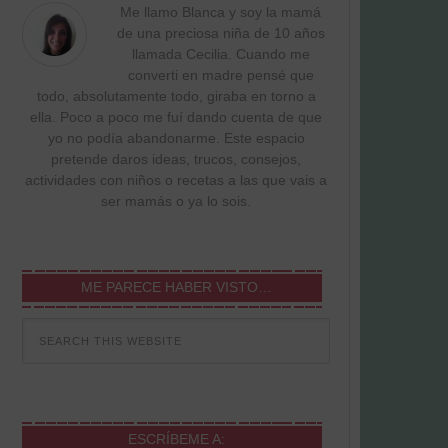
Me llamo Blanca y soy la mamá
de una preciosa niña de 10 años
llamada Cecilia. Cuando me
converti en madre pensé que
todo, absolutamente todo, giraba en torno a
ella. Poco a poco me fuí dando cuenta de que
yo no podía abandonarme. Este espacio
pretende daros ideas, trucos, consejos,
actividades con niños o recetas a las que vais a
ser mamás o ya lo sois.
ME PARECE HABER VISTO…
ESCRÍBEME A: