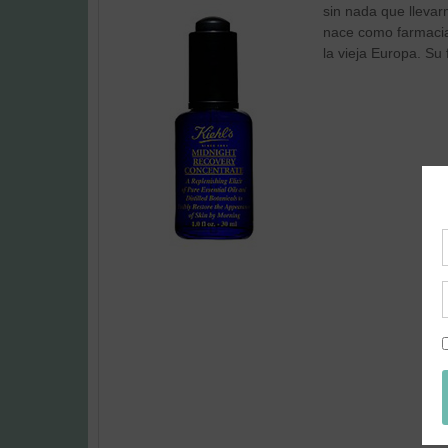
sin nada que llevar
nace como farmacia 
la vieja Europa. Su