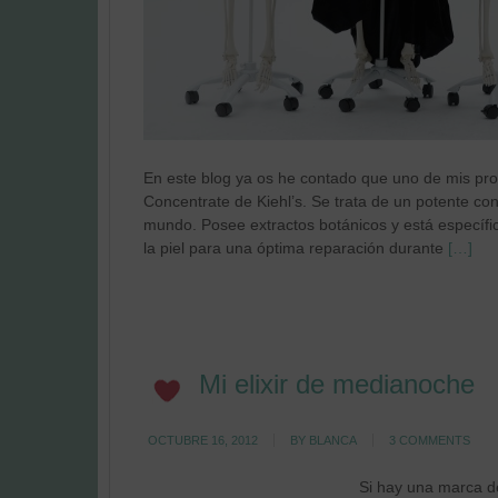
En este blog ya os he contado que uno de mis pro
Concentrate de Kiehl’s. Se trata de un potente c
mundo. Posee extractos botánicos y está específic
la piel para una óptima reparación durante
[…]
Mi elixir de medianoche
OCTUBRE 16, 2012
BY
BLANCA
3 COMMENTS
Si hay una marca d