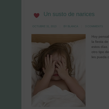
Un susto de narices
OCTUBRE 31, 2013
BY
BLANCA
3 COMMENTS
Hoy pensab
la fiesta 
estos días.
otro tipo 
les pueda o