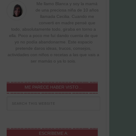
Me llamo Blanca y soy la mamá
de una preciosa niña de 10 años
llamada Cecilia. Cuando me
converti en madre pensé que
todo, absolutamente todo, giraba en torno a
ella. Poco a poco me fuí dando cuenta de que
yo no podía abandonarme. Este espacio
pretende daros ideas, trucos, consejos,
actividades con niños o recetas a las que vais a
ser mamás o ya lo sois.
ME PARECE HABER VISTO…
ESCRÍBEME A: