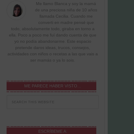
Me llamo Blanca y soy la mamá
de una preciosa niña de 10 años
llamada Cecilia. Cuando me
converti en madre pensé que
todo, absolutamente todo, giraba en torno a
ella. Poco a poco me fuí dando cuenta de que
yo no podía abandonarme. Este espacio
pretende daros ideas, trucos, consejos,
actividades con niños o recetas a las que vais a
ser mamás o ya lo sois.
ME PARECE HABER VISTO…
ESCRÍBEME A: