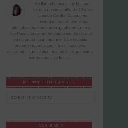
Me llamo Blanca y soy la mamá
de una preciosa niña de 10 años
llamada Cecilia. Cuando me
converti en madre pensé que
todo, absolutamente todo, giraba en torno a
ella. Poco a poco me fuí dando cuenta de que
yo no podía abandonarme. Este espacio
pretende daros ideas, trucos, consejos,
actividades con niños o recetas a las que vais a
ser mamás o ya lo sois.
ME PARECE HABER VISTO…
ESCRÍBEME A: