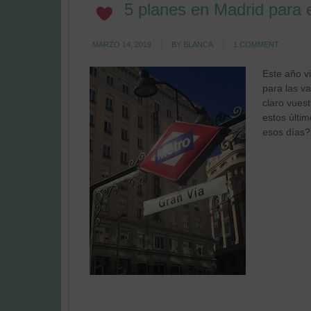
5 planes en Madrid para
MARZO 14, 2019
BY
BLANCA
1 COMMENT
Este año v
para las v
claro vuest
estos últi
esos días?