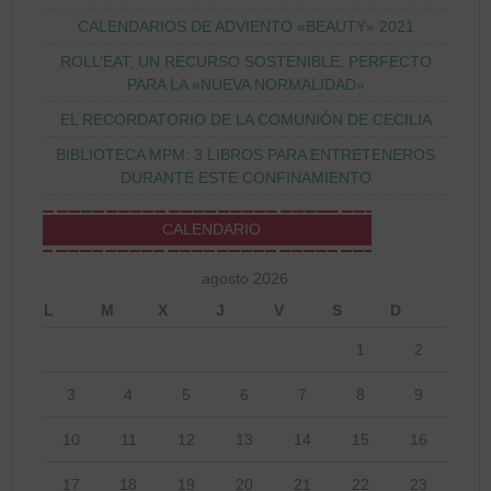
CALENDARIOS DE ADVIENTO «BEAUTY» 2021
ROLL’EAT, UN RECURSO SOSTENIBLE, PERFECTO
PARA LA «NUEVA NORMALIDAD»
EL RECORDATORIO DE LA COMUNIÓN DE CECILIA
BIBLIOTECA MPM: 3 LIBROS PARA ENTRETENEROS
DURANTE ESTE CONFINAMIENTO
CALENDARIO
agosto 2026
L
M
X
J
V
S
D
1
2
3
4
5
6
7
8
9
10
11
12
13
14
15
16
17
18
19
20
21
22
23