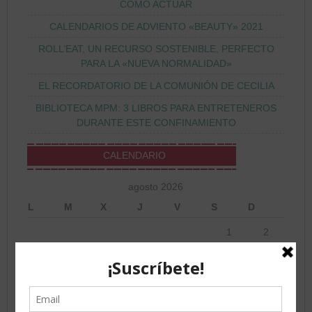
CÓMO ACTUAR
CALENDARIOS DE ADVIENTO «BEAUTY» 2021
ROLL’EAT, UN RECURSO SOSTENIBLE, PERFECTO
PARA LA «NUEVA NORMALIDAD»
EL RECORDATORIO DE LA COMUNIÓN DE CECILIA
BIBLIOTECA MPM: 3 LIBROS PARA ENTRETENEROS
DURANTE ESTE CONFINAMIENTO
CALENDARIO
agosto 2026
L
M
X
J
V
S
D
1
2
3
4
5
6
7
8
9
10
11
12
13
14
15
16