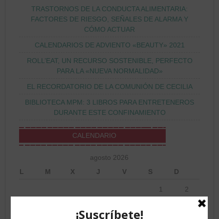
TRASTORNOS DE LA CONDUCTA ALIMENTARIA:
FACTORES DE RIESGO, SEÑALES DE ALARMA Y
CÓMO ACTUAR
CALENDARIOS DE ADVIENTO «BEAUTY» 2021
ROLL’EAT, UN RECURSO SOSTENIBLE, PERFECTO
PARA LA «NUEVA NORMALIDAD»
EL RECORDATORIO DE LA COMUNIÓN DE CECILIA
BIBLIOTECA MPM: 3 LIBROS PARA ENTRETENEROS
DURANTE ESTE CONFINAMIENTO
CALENDARIO
agosto 2026
L
M
X
J
V
S
D
1
2
3
4
5
6
7
8
9