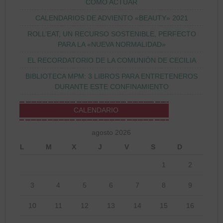
CÓMO ACTUAR
CALENDARIOS DE ADVIENTO «BEAUTY» 2021
ROLL’EAT, UN RECURSO SOSTENIBLE, PERFECTO
PARA LA «NUEVA NORMALIDAD»
EL RECORDATORIO DE LA COMUNIÓN DE CECILIA
BIBLIOTECA MPM: 3 LIBROS PARA ENTRETENEROS
DURANTE ESTE CONFINAMIENTO
CALENDARIO
agosto 2026
L
M
X
J
V
S
D
1
2
3
4
5
6
7
8
9
10
11
12
13
14
15
16