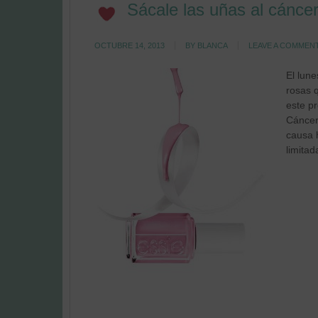
Sácale las uñas al cánc
OCTUBRE 14, 2013
BY
BLANCA
LEAVE A COMMEN
El lun
rosas 
este p
Cáncer
causa 
limitad