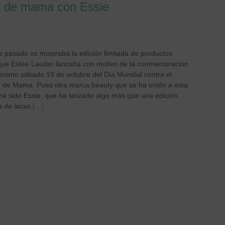
er de mama con Essie
T
es pasado os mostraba la edición limitada de productos
que Estée Lauder lanzaba con motivo de la conmemoración
róximo sábado 19 de octubre del Día Mundial contra el
 de Mama. Pues otra marca beauty que se ha unido a esta
ha sido Essie, que ha lanzado algo más que una edición
a de lacas
[…]