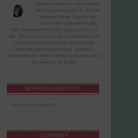
Me llamo Blanca y soy la mamá
de una preciosa niña de 10 años
llamada Cecilia. Cuando me
converti en madre pensé que
todo, absolutamente todo, giraba en torno a
ella. Poco a poco me fuí dando cuenta de que
yo no podía abandonarme. Este espacio
pretende daros ideas, trucos, consejos,
actividades con niños o recetas a las que vais a
ser mamás o ya lo sois.
ME PARECE HABER VISTO…
ESCRÍBEME A: