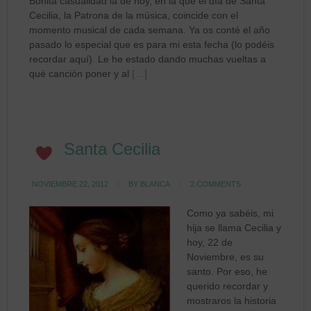
Bonita casualidad la de hoy, en la que el día de Santa
Cecilia, la Patrona de la música, coincide con el
momento musical de cada semana. Ya os conté el año
pasado lo especial que es para mi esta fecha (lo podéis
recordar aquí). Le he estado dando muchas vueltas a
qué canción poner y al
[…]
Santa Cecilia
NOVIEMBRE 22, 2012
BY
BLANCA
2 COMMENTS
Como ya sabéis, mi
hija se llama Cecilia y
hoy, 22 de
Noviembre, es su
santo. Por eso, he
querido recordar y
mostraros la historia