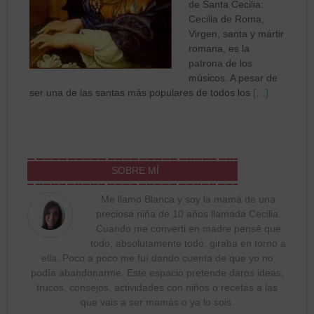
de Santa Cecilia:
Cecilia de Roma,
Virgen, santa y mártir
romana, es la
patrona de los
músicos. A pesar de
ser una de las santas más populares de todos los
[…]
SOBRE MÍ
Me llamo Blanca y soy la mamá de una
preciosa niña de 10 años llamada Cecilia.
Cuando me converti en madre pensé que
todo, absolutamente todo, giraba en torno a
ella. Poco a poco me fuí dando cuenta de que yo no
podía abandonarme. Este espacio pretende daros ideas,
trucos, consejos, actividades con niños o recetas a las
que vais a ser mamás o ya lo sois.