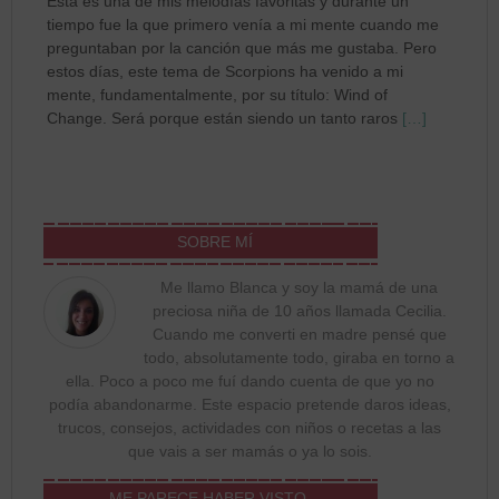
Esta es una de mis melodías favoritas y durante un
tiempo fue la que primero venía a mi mente cuando me
preguntaban por la canción que más me gustaba. Pero
estos días, este tema de Scorpions ha venido a mi
mente, fundamentalmente, por su título: Wind of
Change. Será porque están siendo un tanto raros
[…]
SOBRE MÍ
Me llamo Blanca y soy la mamá de una
preciosa niña de 10 años llamada Cecilia.
Cuando me converti en madre pensé que
todo, absolutamente todo, giraba en torno a
ella. Poco a poco me fuí dando cuenta de que yo no
podía abandonarme. Este espacio pretende daros ideas,
trucos, consejos, actividades con niños o recetas a las
que vais a ser mamás o ya lo sois.
ME PARECE HABER VISTO…