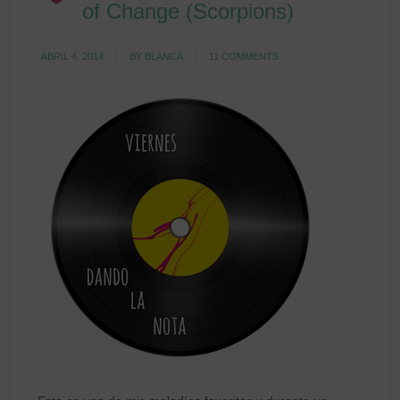
of Change (Scorpions)
ABRIL 4, 2014
BY
BLANCA
11 COMMENTS