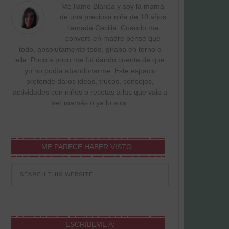
Me llamo Blanca y soy la mamá
de una preciosa niña de 10 años
llamada Cecilia. Cuando me
converti en madre pensé que
todo, absolutamente todo, giraba en torno a
ella. Poco a poco me fuí dando cuenta de que
yo no podía abandonarme. Este espacio
pretende daros ideas, trucos, consejos,
actividades con niños o recetas a las que vais a
ser mamás o ya lo sois.
ME PARECE HABER VISTO…
ESCRÍBEME A: