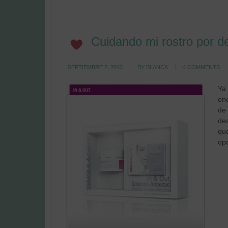
Cuidando mi rostro por de
SEPTIEMBRE 2, 2013
BY
BLANCA
4 COMMENTS
Ya 
ene
de
de
que
opo