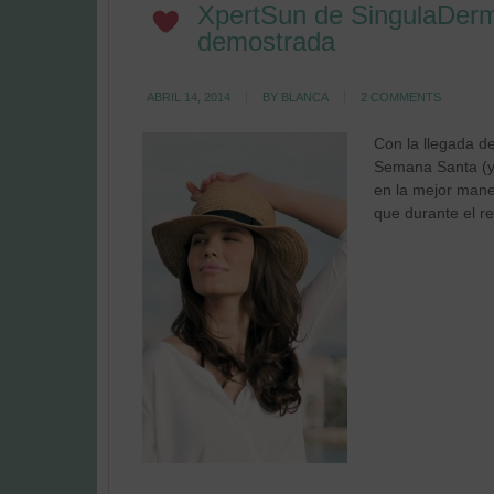
XpertSun de SingulaDerm,
demostrada
ABRIL 14, 2014
BY
BLANCA
2 COMMENTS
Con la llegada d
Semana Santa (ya
en la mejor mane
que durante el r