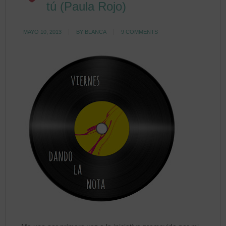
tú (Paula Rojo)
MAYO 10, 2013
BY
BLANCA
9 COMMENTS