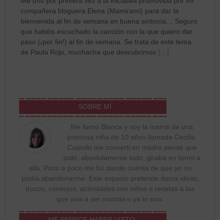
Me uno por primera vez a la iniciativa promovida por mi
compañera bloguera Elena (Mamirami) para dar la
bienvenida al fin de semana en buena sintonía… Seguro
que habéis escuchado la canción con la que quiero dar
paso (¡por fin!) al fin de semana. Se trata de este tema
de Paula Rojo, muchacha que descubrimos
[…]
SOBRE MÍ
Me llamo Blanca y soy la mamá de una
preciosa niña de 10 años llamada Cecilia.
Cuando me converti en madre pensé que
todo, absolutamente todo, giraba en torno a
ella. Poco a poco me fuí dando cuenta de que yo no
podía abandonarme. Este espacio pretende daros ideas,
trucos, consejos, actividades con niños o recetas a las
que vais a ser mamás o ya lo sois.
ME PARECE HABER VISTO…